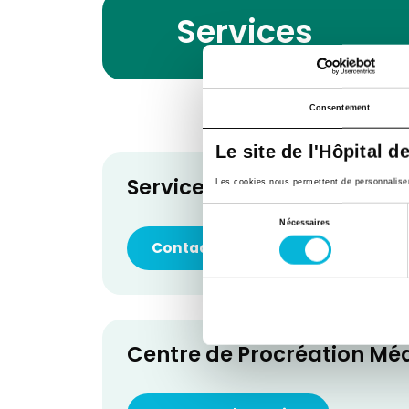
Services
Consentement
Le site de l'Hôpital d
Service de Gynécologie-O
Les cookies nous permettent de personnaliser l
Sélection
Nécessaires
du
Contacter le service
consentement
Centre de Procréation Mé