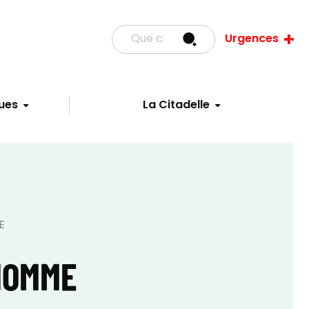
Urgences
ues
La Citadelle
E
HOMME