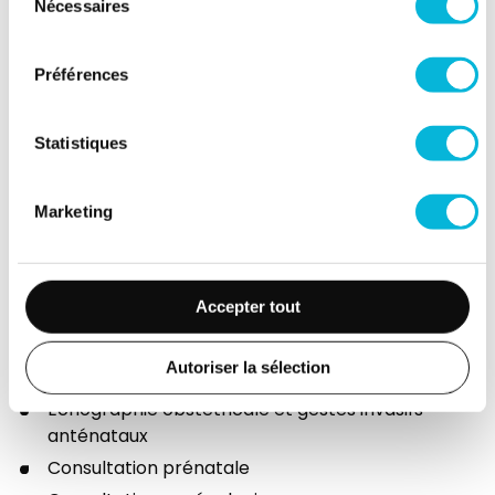
Vendredi
Nécessaires
du
consentement
Matin
Préférences
Après-midi
Samedi
Statistiques
Matin
Marketing
Après-midi
Accepter tout
Présentation
Autoriser la sélection
Echographie obstétricale et gestes invasifs
anténataux
Consultation prénatale