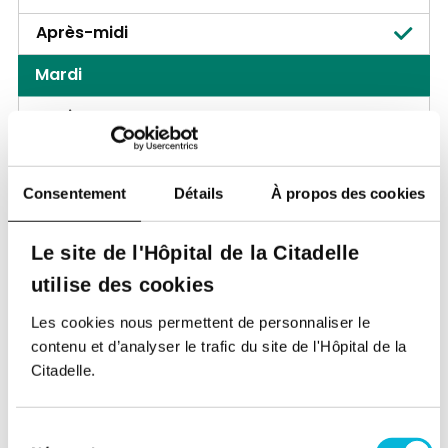
Après-midi
Mardi
Matin
Après-midi
Consentement
Détails
À propos des cookies
Mercredi
Matin
Le site de l'Hôpital de la Citadelle
Après-midi
utilise des cookies
Jeudi
Les cookies nous permettent de personnaliser le
contenu et d’analyser le trafic du site de l'Hôpital de la
Matin
Citadelle.
Après-midi
Sélection