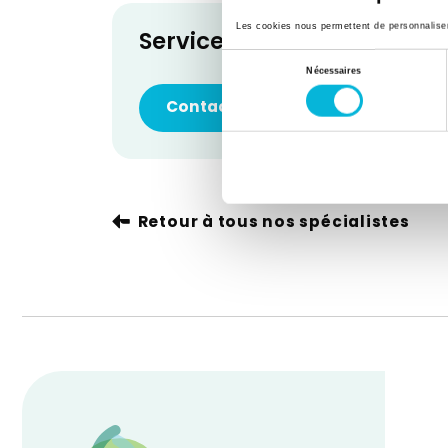
Les cookies nous permettent de personnaliser l
Service de Gynécologie-O
Sélection
Nécessaires
du
Contacter le service
consentement
Retour à tous nos spécialistes