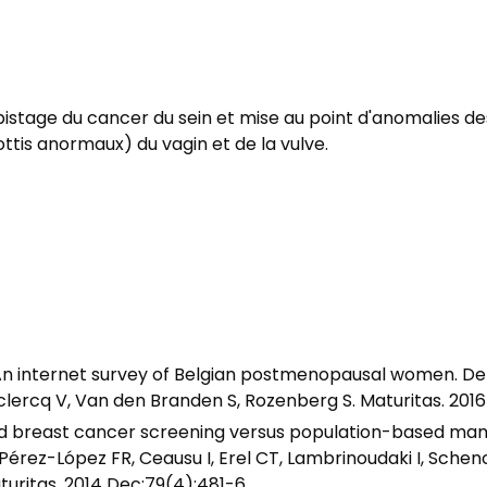
stage du cancer du sein et mise au point d'anomalies des
ottis anormaux) du vagin et de la vulve.
internet survey of Belgian postmenopausal women. Depyp
clercq V, Van den Branden S, Rozenberg S. Maturitas. 2016
ized breast cancer screening versus population-based 
érez-López FR, Ceausu I, Erel CT, Lambrinoudaki I, Schen
turitas. 2014 Dec;79(4):481-6.