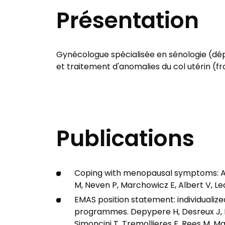
Présentation
Gynécologue spécialisée en sénologie (dépi
et traitement d'anomalies du col utérin (fr
Publications
Coping with menopausal symptoms: An 
M, Neven P, Marchowicz E, Albert V, Le
EMAS position statement: individual
programmes. Depypere H, Desreux J, P
Simoncini T, Tremollieres F, Rees M. Ma