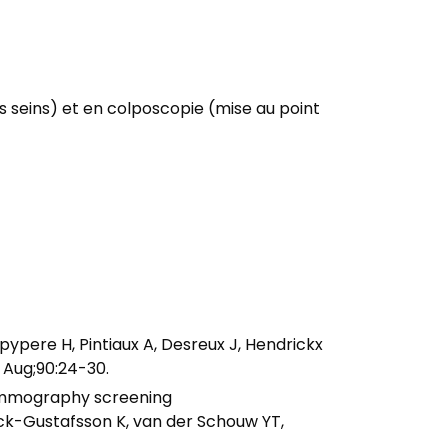
 seins) et en colposcopie (mise au point
ere H, Pintiaux A, Desreux J, Hendrickx
 Aug;90:24-30.
mammography screening
ck-Gustafsson K, van der Schouw YT,