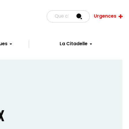
Urgences
ues
La Citadelle
X