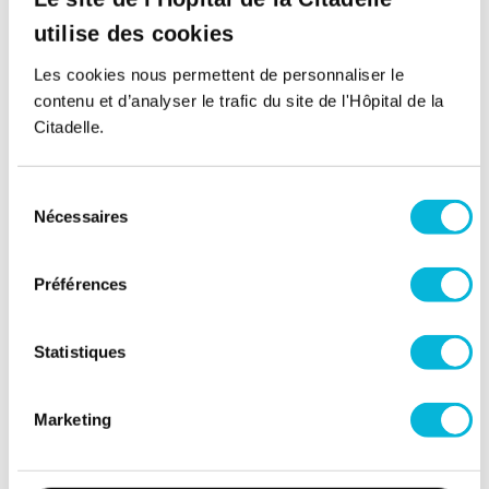
Retour à tous nos spécialistes
utilise des cookies
Les cookies nous permettent de personnaliser le
contenu et d’analyser le trafic du site de l'Hôpital de la
Citadelle.
Sélection
Nécessaires
du
consentement
Soutenez notre Fondation
Préférences
Votre don à la Fondation permet de
financer des projets qui améliorent
directement le bien-être des patients et
Statistiques
leurs proches.
Découvrir la Fondation
Marketing