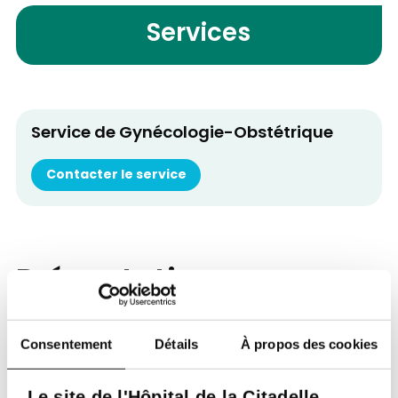
Services
Service de Gynécologie-Obstétrique
Contacter le service
Présentation
Gynécologue externe uniquement pour les
Consentement
Détails
À propos des cookies
accouchements.
Le site de l'Hôpital de la Citadelle