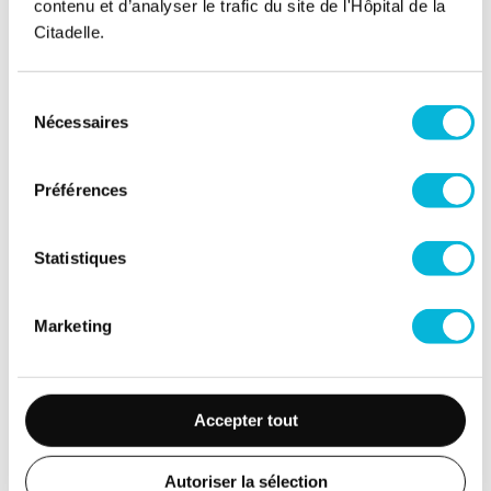
contenu et d’analyser le trafic du site de l'Hôpital de la
Citadelle.
Soutenez notre Fondation
Sélection
Votre don à la Fondation permet de
Nécessaires
du
financer des projets qui améliorent
consentement
directement le bien-être des patients et
leurs proches.
Préférences
Découvrir la Fondation
Statistiques
Espace Patient
Marketing
Professionnels de la santé
Jobs
Accepter tout
Accès collaborateurs et médecins Citadelle
(Extranet)
Autoriser la sélection