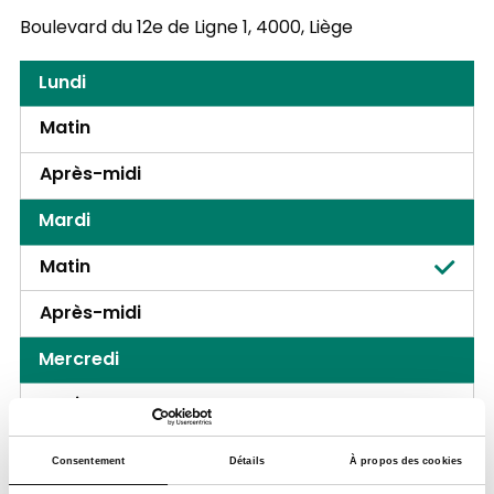
Boulevard du 12e de Ligne 1,
4000, Liège
Lundi
Matin
Après-midi
Mardi
Matin
Après-midi
Mercredi
Matin
Après-midi
Consentement
Détails
À propos des cookies