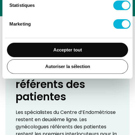
La diététique
Statistiques
Marketing
Une collaboration
Accepter tout
étroite avec les
Autoriser la sélection
gynécologues
référents des
patientes
Les spécialistes du Centre d’Endométriose
restent en deuxième ligne. Les
gynécologues référents des patientes
restent les premiers interlocuteurs pour la