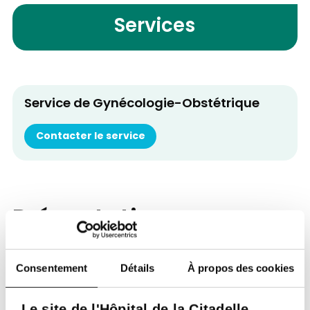
Services
Service de Gynécologie-Obstétrique
Contacter le service
Présentation
Gynécologue externe uniquement pour les
Consentement
Détails
À propos des cookies
accouchements.
Le site de l'Hôpital de la Citadelle