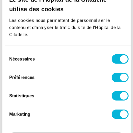
Retour à tous nos spécialistes
utilise des cookies
Les cookies nous permettent de personnaliser le
contenu et d’analyser le trafic du site de l'Hôpital de la
Citadelle.
Sélection
Nécessaires
du
consentement
Soutenez notre Fondation
Préférences
Votre don à la Fondation permet de
financer des projets qui améliorent
directement le bien-être des patients et
Statistiques
leurs proches.
Découvrir la Fondation
Marketing