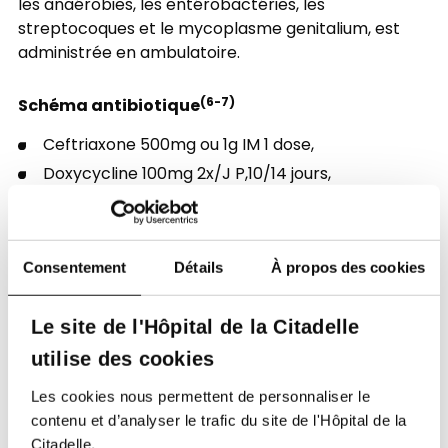
les anaérobies, les entérobactéries, les
streptocoques et le mycoplasme genitalium, est
administrée en ambulatoire.
Schéma antibiotique
(6-7)
Ceftriaxone 500mg ou 1g IM 1 dose,
Doxycycline 100mg 2x/J P,10/14 jours,
Métronidazole 500mg 2x/J PO 10/14 jours,
Réévaluation à J3-J5 : évolution clinique, qualité
de l’observance, résultat microbiologique et
Consentement
Détails
À propos des cookies
adaptation du traitement si germe retrouvé.
Traitement du partenaire
Le site de l'Hôpital de la Citadelle
utilise des cookies
Le traitement du partenaire est systématique en
cas d’infection à germe sexuellement transmissible.
Les cookies nous permettent de personnaliser le
En cas de chlamydiose, l’azithromycine monodose
contenu et d’analyser le trafic du site de l'Hôpital de la
(1g en une prise unique). En cas de gonococcie,
Citadelle.