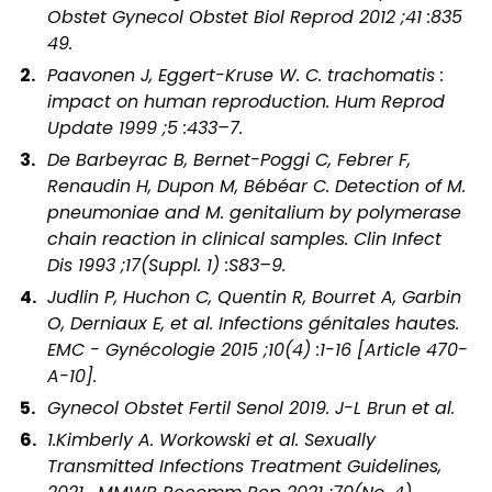
Obstet Gynecol Obstet Biol Reprod 2012 ;41 :835
49.
Paavonen J, Eggert-Kruse W. C. trachomatis :
impact on human reproduction. Hum Reprod
Update 1999 ;5 :433–7.
De Barbeyrac B, Bernet-Poggi C, Febrer F,
Renaudin H, Dupon M, Bébéar C. Detection of M.
pneumoniae and M. genitalium by polymerase
chain reaction in clinical samples. Clin Infect
Dis 1993 ;17(Suppl. 1) :S83–9.
Judlin P, Huchon C, Quentin R, Bourret A, Garbin
O, Derniaux E, et al. Infections génitales hautes.
EMC - Gynécologie 2015 ;10(4) :1-16 [Article 470-
A-10].
Gynecol Obstet Fertil Senol 2019. J-L Brun et al.
1.Kimberly A. Workowski et al. Sexually
Transmitted Infections Treatment Guidelines,