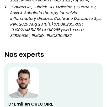
2021 . MMWR Recomm Rep 2021 ;70(No. 4)
1.Savaris RF, Fuhrich DG, Maissiat J, Duarte RV,
Ross J. Antibiotic therapy for pelvic
inflammatory disease. Cochrane Database Syst
Rev. 2020 Aug 20 ;8(8) :CD010285. doi :
10.1002/14651858.CD010285.pub3. PMID :
32820536 ; PMCID : PMC8094882.
Nos experts
Dr Emilien GREGOIRE