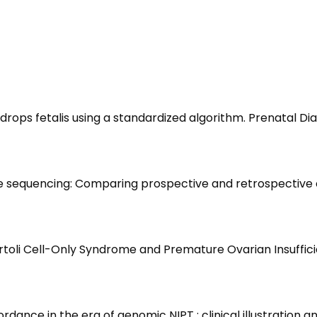
ops fetalis using a standardized algorithm. Prenatal Diag
e sequencing: Comparing prospective and retrospective c
rtoli Cell-Only Syndrome and Premature Ovarian Insufficien
cordance in the era of genomic NIPT : clinical illustratio