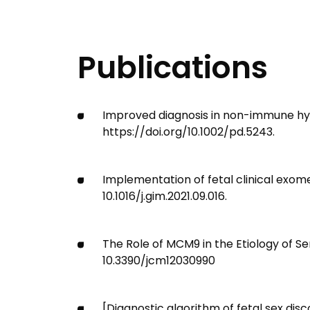
Publications
Improved diagnosis in non-­immune hydr
https://doi.org/10.1002/pd.5243.
Implementation of fetal clinical exom
10.1016/j.gim.2021.09.016.
The Role of MCM9 in the Etiology of Se
10.3390/jcm12030990
[Diagnostic algorithm of fetal sex dis