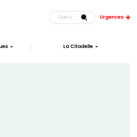
Urgences
ues
La Citadelle
E