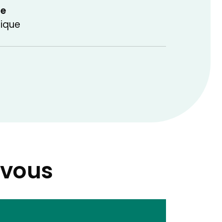
ue
rique
-vous