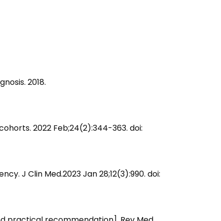
nosis. 2018.
ohorts. 2022 Feb;24(2):344-363. doi:
cy. J Clin Med.2023 Jan 28;12(3):990. doi:
n and practical recommendation]. Rev Med