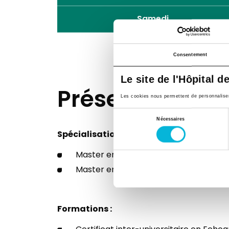
Samedi
Consentement
Le site de l'Hôpital d
Présentation
Les cookies nous permettent de personnaliser l
Sélection
Nécessaires
du
Spécialisations :
consentement
Master en Gynécologie-Obstétrique
Master en Génétique Clinique
Formations :