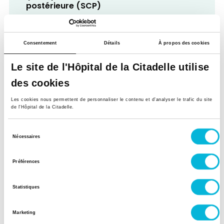
postérieure (SCP)
Qu’est-ce que le SERO ?
Neuronavigation intracrânienne
Consentement
Détails
À propos des cookies
Navigation rachidienne et scanner
Le site de l'Hôpital de la Citadelle utilise
per-opératoire (AIRO)
Indications mentionnées
des cookies
Hernie discale et canal lombaire étroit
Les cookies nous permettent de personnaliser le contenu et d’analyser le trafic du site
de l'Hôpital de la Citadelle.
Principe
Sélection
Services associés
Nécessaires
du
consentement
Préférences
Anesthésie
Qu’est-ce que la SCP ?
Statistiques
Voir le service
Marketing
Éléments techniques cités
Scanner per-opératoire (AIRO)