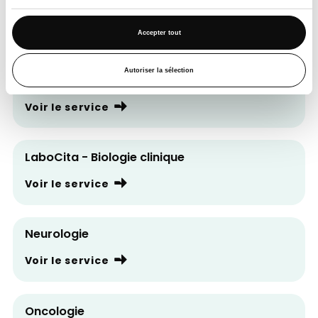
Centre Urbain de Radiothérapie (CURe)
Voir le service
Accepter tout
Autoriser la sélection
Imagerie médicale
Voir le service
Applications citées
LaboCita - Biologie clinique
Voir le service
Indications citées
Neurologie
Voir le service
Oncologie