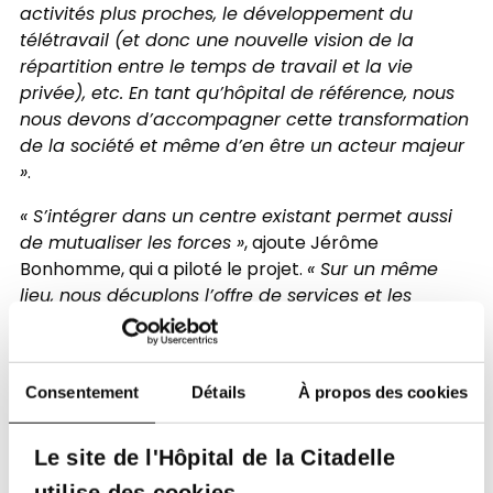
activités plus proches, le développement du
télétravail (et donc une nouvelle vision de la
répartition entre le temps de travail et la vie
privée), etc. En tant qu’hôpital de référence, nous
nous devons d’accompagner cette transformation
de la société et même d’en être un acteur majeur
»
.
« S’intégrer dans un centre existant permet aussi
de mutualiser les forces »
, ajoute Jérôme
Bonhomme, qui a piloté le projet.
« Sur un même
lieu, nous décuplons l’offre de services et les
disciplines représentées. C’est également une
volonté de se rapprocher davantage des
médecins généralistes, partenaires essentiels de
Consentement
Détails
À propos des cookies
l’hôpital et qui ont souvent des contacts avec nos
spécialistes ».
Le site de l'Hôpital de la Citadelle
A terme, l’hôpital envisage d’autres implantations
utilise des cookies