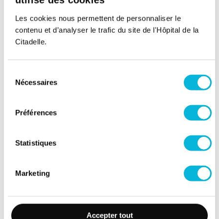
de proximité, que ce soit via des collaborations
ou des sites propres, à Liège et dans les environs.
Les cookies nous permettent de personnaliser le
contenu et d’analyser le trafic du site de l'Hôpital de la
En savoir plus sur le Centre médical Jules
Citadelle.
Bruwier
Sélection
Nécessaires
du
Retour vers toutes nos actualités
consentement
Préférences
Dernières actualités
Statistiques
Marketing
Accepter tout