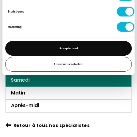
Jeudi
Statistiques
Matin
Après-midi
Marketing
Vendredi
Accepter tout
Matin
Autoriser la sélection
Après-midi
Samedi
Matin
Après-midi
Retour à tous nos spécialistes