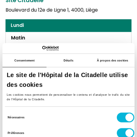
Site Citadelle
Boulevard du 12e de Ligne 1,
4000, Liège
Lundi
Matin
Après-midi
Consentement
Détails
À propos des cookies
Mardi
Le site de l'Hôpital de la Citadelle utilise
Matin
des cookies
Après-midi
Les cookies nous permettent de personnaliser le contenu et d’analyser le trafic du site
de l'Hôpital de la Citadelle.
Mercredi
Matin
Sélection
Nécessaires
du
Après-midi
consentement
Préférences