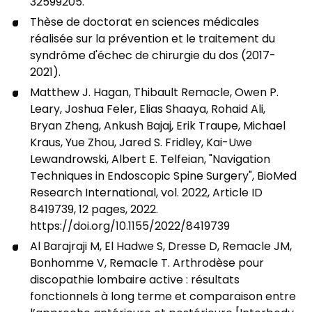
32599205.
Thèse de doctorat en sciences médicales
réalisée sur la prévention et le traitement du
syndrôme d'échec de chirurgie du dos (2017-
2021).
Matthew J. Hagan, Thibault Remacle, Owen P.
Leary, Joshua Feler, Elias Shaaya, Rohaid Ali,
Bryan Zheng, Ankush Bajaj, Erik Traupe, Michael
Kraus, Yue Zhou, Jared S. Fridley, Kai-Uwe
Lewandrowski, Albert E. Telfeian, "Navigation
Techniques in Endoscopic Spine Surgery", BioMed
Research International, vol. 2022, Article ID
8419739, 12 pages, 2022.
https://doi.org/10.1155/2022/8419739
Al Barajraji M, El Hadwe S, Dresse D, Remacle JM,
Bonhomme V, Remacle T. Arthrodèse pour
discopathie lombaire active : résultats
fonctionnels à long terme et comparaison entre