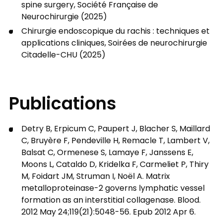
spine surgery, Société Française de
Neurochirurgie (2025)
Chirurgie endoscopique du rachis : techniques et
applications cliniques, Soirées de neurochirurgie
Citadelle-CHU (2025)
Publications
Detry B, Erpicum C, Paupert J, Blacher S, Maillard
C, Bruyère F, Pendeville H, Remacle T, Lambert V,
Balsat C, Ormenese S, Lamaye F, Janssens E,
Moons L, Cataldo D, Kridelka F, Carmeliet P, Thiry
M, Foidart JM, Struman I, Noël A. Matrix
metalloproteinase-2 governs lymphatic vessel
formation as an interstitial collagenase. Blood.
2012 May 24;119(21):5048-56. Epub 2012 Apr 6.