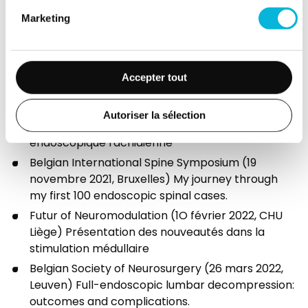
Surgery Patients: A Three-Year Follow-up.
Marketing
Afiso (20 mai 2021, Webinar) Endoscopie
rachidienne : l’évolution minimale invasive dans la
prise en charge de la hernie discale lombaire.
Espinea (17 septembre 2021, Salzburg) Early
Accepter tout
experience with electromagnetic navigation.
Journées Médicales de la Citadelle (02 octobre
Autoriser la sélection
2021, Liège) Présentation de la chirurgie
endoscopique rachidienne
Belgian International Spine Symposium (19
novembre 2021, Bruxelles) My journey through
my first 100 endoscopic spinal cases.
Futur of Neuromodulation (1O février 2022, CHU
Liège) Présentation des nouveautés dans la
stimulation médullaire
Belgian Society of Neurosurgery (26 mars 2022,
Leuven) Full-endoscopic lumbar decompression:
outcomes and complications.