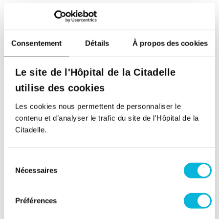
Après-midi
Vendredi
Consentement
Détails
À propos des cookies
Matin
Le site de l'Hôpital de la Citadelle
Après-midi
utilise des cookies
Samedi
Les cookies nous permettent de personnaliser le
Matin
contenu et d’analyser le trafic du site de l'Hôpital de la
Citadelle.
Après-midi
Site Laveu
Sélection
Nécessaires
du
Rue des Wallons 72,
4000, Liège
consentement
Préférences
Lundi