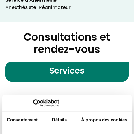
Service d'Anesthésie
Anesthésiste-Réanimateur
Consultations et
rendez-vous
Services
Service d'Anesthésie
Contacter le service
Consentement
Détails
À propos des cookies