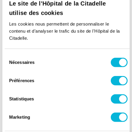
Le site de l'Hôpital de la Citadelle
Retour à tous nos spécialistes
utilise des cookies
Les cookies nous permettent de personnaliser le
contenu et d’analyser le trafic du site de l'Hôpital de la
Citadelle.
Sélection
Nécessaires
du
consentement
Soutenez notre Fondation
Préférences
Votre don à la Fondation permet de
financer des projets qui améliorent
Statistiques
directement le bien-être des patients et
leurs proches.
Marketing
Découvrir la Fondation