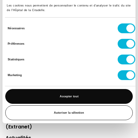
Les cookies nous permettent de personnaliser le contenu et d’analyser le trafic du site
de l'Hôpital de la Citadelle.
Soutenez notre Fondation
Sélection
Votre don à la Fondation permet de
Nécessaires
du
financer des projets qui améliorent
consentement
directement le bien-être des patients et
Préférences
leurs proches.
Statistiques
Découvrir la Fondation
Marketing
Espace Patient
Accepter tout
Professionnels de la santé
Jobs
Autoriser la sélection
Accès collaborateurs et médecins Citadelle
(Extranet)