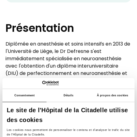
Présentation
Diplômée en anesthésie et soins intensifs en 2013 de
l'Université de Liège, le Dr Defresne s'est
immédiatement spécialisée en neuroanesthésie
avec l'obtention d'un diplôme interuniversitaire
(DIU) de perfectionnement en neuroanesthésie et
neuroréanimation à l'Université de Nancy et
Université de Lyon (2014).
Consentement
Détails
À propos des cookies
Elle s'intéresse également à la gestion et au suivi de
la nociception pendant l'anesthésie générale, qui a
Le site de l'Hôpital de la Citadelle utilise
été le sujet de son doctorat achevé en 2019.
des cookies
Son second domaine d'intérêt est le rôle de
Les cookies nous permettent de personnaliser le contenu et d’analyser le trafic du site
l'anesthésie régionale en neurochirurgie dans le
de l'Hôpital de la Citadelle.