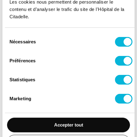
Les cookies nous permettent de personnaliser le
contenu et d’analyser le trafic du site de l'Hôpital de la
Chirurgie abdominale, endocrinienne, de
l'obésité et du sein
Citadelle.
Voir le service
Sélection
Nécessaires
du
Chirurgie cardiovasculaire et thoracique
consentement
Préférences
Voir le service
Statistiques
Chirurgie orthopédique et traumatologique
Voir le service
Marketing
Imagerie médicale
Accepter tout
Voir le service