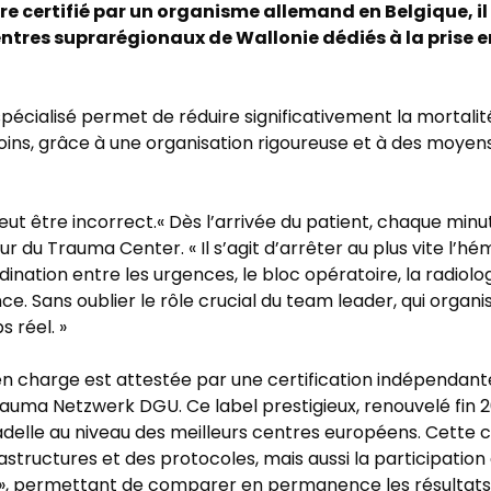
re certifié par un organisme allemand en Belgique, il
centres suprarégionaux de Wallonie dédiés à la prise 
spécialisé permet de réduire significativement la mortali
ins, grâce à une organisation rigoureuse et à des moyen
eut être incorrect.« Dès l’arrivée du patient, chaque minu
r du Trauma Center. « Il s’agit d’arrêter au plus vite l’hém
ination entre les urgences, le bloc opératoire, la radiologi
ence. Sans oublier le rôle crucial du team leader, qui organ
 réel. »
en charge est attestée par une certification indépendante 
auma Netzwerk DGU. Ce label prestigieux, renouvelé fin 2
tadelle au niveau des meilleurs centres européens. Cette c
astructures et des protocoles, mais aussi la participation 
», permettant de comparer en permanence les résultats 