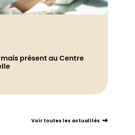
Actua
rmais présent au Centre
Rele
lle
sout
01/07/
Voir toutes les actualités