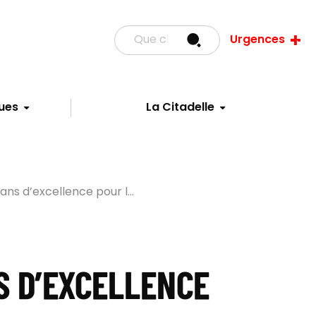
Urgences
ues
La Citadelle
 ans d’excellence pour l...
S D’EXCELLENCE