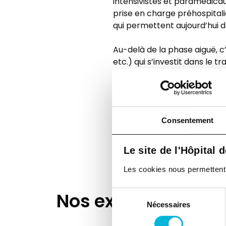
intensivistes et paramédicaux
prise en charge préhospitaliè
qui permettent aujourd’hui de
Au-delà de la phase aiguë, c’
etc.) qui s’investit dans le t
« Cette décennie de Trauma 
« Nos équipes participent co
approfondis. Nous participon
Consentement
cet investissement collectif 
meilleurs en Europe. »
Le site de l'Hôpital 
Les cookies nous permettent de
Nos experts
Sélection
Nécessaires
du
consentement