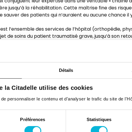
 conjuguent leur expertise dans une véritable « chaîne de 
re jusqu’à la réhabilitation. Cette maîtrise fine des risqu
 sauver des patients qui n’auraient eu aucune chance il y 
est l’ensemble des services de l’hôpital (orthopédie, phys
rajet de soins du patient traumatisé grave, jusqu’à son reto
Center, c’est aussi une décennie d’apprentissage permane
nstamment à des simulations sur mannequins haute fidélité
s également à la formation d’autres hôpitaux de la provin
Détails
qui nous permet de rester à la pointe et d’enregistrer des
de la Citadelle utilise des cookies
 personnaliser le contenu et d’analyser le trafic du site de l'Hôp
Préférences
Statistiques