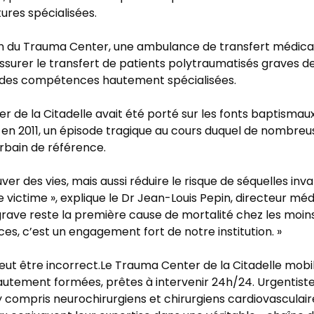
ures spécialisées.
ion du Trauma Center, une ambulance de transfert médic
ssurer le transfert de patients polytraumatisés graves dep
t des compétences hautement spécialisées.
 de la Citadelle avait été porté sur les fonts baptismaux 
 en 2011, un épisode tragique au cours duquel de nombreu
urbain de référence.
uver des vies, mais aussi réduire le risque de séquelles inv
 victime », explique le Dr Jean-Louis Pepin, directeur médi
grave reste la première cause de mortalité chez les moins 
es, c’est un engagement fort de notre institution. »
peut être incorrect.Le Trauma Center de la Citadelle mob
hautement formées, prêtes à intervenir 24h/24. Urgentist
y compris neurochirurgiens et chirurgiens cardiovasculair