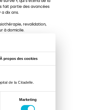
survie », qui s’étend de la
es fait partie des avancées
a dix ans.
iothérapie, revalidation,
ur à domicile.
nt », conclut le Dr Pitance.
, suivies de débriefings
ce et de la Wallonie. C’est
À propos des cookies
 résultats parmi les
ital de la Citadelle.
Marketing