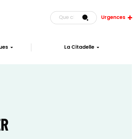
Urgences
ues
La Citadelle
ER