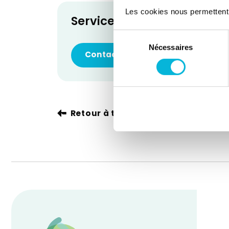
Les cookies nous permettent de
Service d'Anesthésie
Sélection
Nécessaires
du
Contacter le service
consentement
Retour à tous nos spécialistes