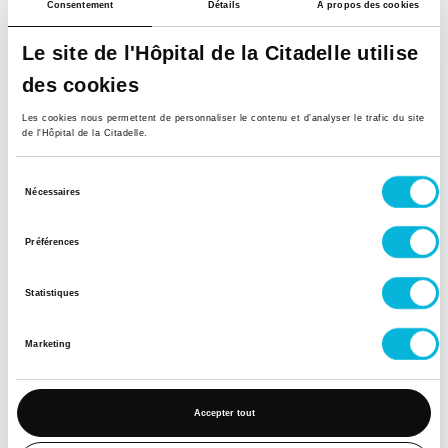
Consentement
Détails
À propos des cookies
Retour à tous nos spécialistes
Le site de l'Hôpital de la Citadelle utilise
des cookies
Les cookies nous permettent de personnaliser le contenu et d’analyser le trafic du site
de l'Hôpital de la Citadelle.
Sélection
Nécessaires
du
consentement
Préférences
Soutenez notre Fondation
Votre don à la Fondation permet de
Statistiques
financer des projets qui améliorent
directement le bien-être des patients et
Marketing
leurs proches.
Découvrir la Fondation
Accepter tout