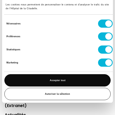
Les cookies nous permettent de personnaliser le contenu et d’analyser le trafic du site
de l'Hôpital de la Citadelle.
Soutenez notre Fondation
Sélection
Votre don à la Fondation permet de
Nécessaires
du
financer des projets qui améliorent
consentement
directement le bien-être des patients et
Préférences
leurs proches.
Statistiques
Découvrir la Fondation
Marketing
Espace Patient
Accepter tout
Professionnels de la santé
Jobs
Autoriser la sélection
Accès collaborateurs et médecins Citadelle
(Extranet)