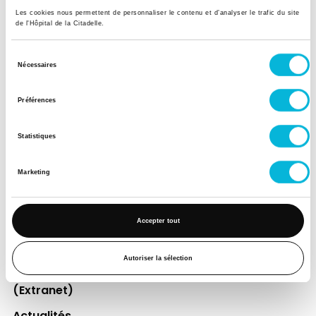
Les cookies nous permettent de personnaliser le contenu et d’analyser le trafic du site
de l'Hôpital de la Citadelle.
Soutenez notre Fondation
Sélection
Votre don à la Fondation permet de
Nécessaires
du
financer des projets qui améliorent
consentement
directement le bien-être des patients et
Préférences
leurs proches.
Statistiques
Découvrir la Fondation
Marketing
Espace Patient
Accepter tout
Professionnels de la santé
Jobs
Autoriser la sélection
Accès collaborateurs et médecins Citadelle
(Extranet)