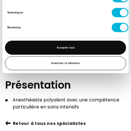
Matin
Statistiques
Après-midi
Samedi
Marketing
Matin
Accepter tout
Après-midi
Autoriser la sélection
Présentation
Anesthésiste polyalent avec une compétence
particulière en soins intensifs
Retour à tous nos spécialistes