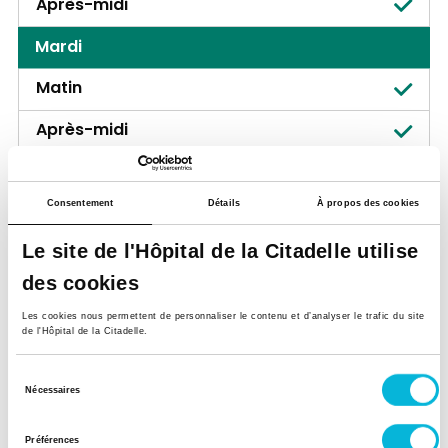
Après-midi
Mardi
Matin
Après-midi
Mercredi
Consentement
Détails
À propos des cookies
Matin
Le site de l'Hôpital de la Citadelle utilise
Après-midi
des cookies
Jeudi
Les cookies nous permettent de personnaliser le contenu et d’analyser le trafic du site
de l'Hôpital de la Citadelle.
Matin
Après-midi
Sélection
Nécessaires
du
Vendredi
consentement
Préférences