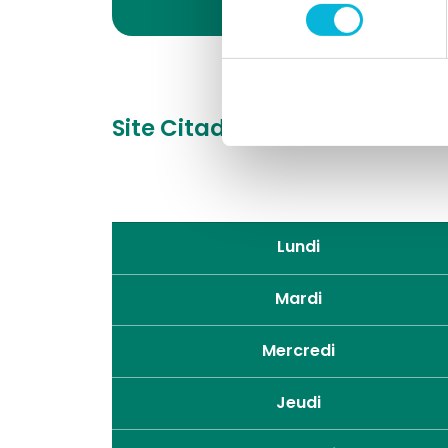
consentement
Site Citadelle
Boulevard du 
Lundi
Mardi
Mercredi
Jeudi