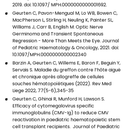
2019. doi: 10.1097/ MPH.0000000000001692.
Geurten C, Pavon-Mengual M, Lo WB, Bowen C,
MacPherson L, Stirling H, Neuling K, Painter SL,
Williams J, Carr B, English M. Optic Nerve
Germinoma and Transient Spontaneous
Regression - More Than Meets the Eye. Journal
of Pediatric Haematology & Oncology, 2021. doi:
10.1097/MPH.0000000000002340
Barzin A, Geurten C, Willems E, Baron F, Beguin Y,
Servais S. Maladie du greffon contre l’hôte aiguë
et chronique après allogreffe de cellules
souches hématopoïétiques (2022). Rev Med
Liege 2022, 77(5-6),345-35
Geurten C, Ghinai R, Munford H, Lawson S.
Efficacy of cytomegalovirus specific
immunoglobulins (CMV-Ig) to reduce CMV
reactivation in paediatric haematopoietic stem
cell transplant recipients. Journal of Paediatric