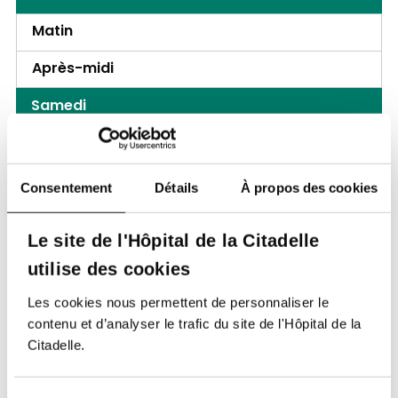
Matin
Après-midi
Samedi
Matin
Après-midi
Consentement
Détails
À propos des cookies
Le site de l'Hôpital de la Citadelle
Publications
utilise des cookies
Les cookies nous permettent de personnaliser le
Geurten C, Thiry A, Jamblin P, et al. Concomitant
contenu et d’analyser le trafic du site de l'Hôpital de la
nodal involvement by Langerhans cell
Citadelle.
histiocytosis and Hodgkin's lymphoma in
Pediatrics International 2015: 56(6),1214-1217