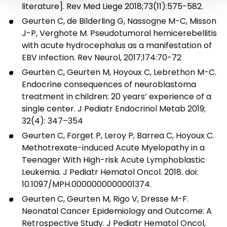
literature]. Rev Med Liege 2018;73(11):575-582.
Geurten C, de Bilderling G, Nassogne M-C, Misson
J-P, Verghote M. Pseudotumoral hemicerebellitis
with acute hydrocephalus as a manifestation of
EBV infection. Rev Neurol, 2017;174:70-72
Geurten C, Geurten M, Hoyoux C, Lebrethon M-C.
Endocrine consequences of neuroblastoma
treatment in children: 20 years’ experience of a
single center. J Pediatr Endocrinol Metab 2019;
32(4): 347–354
Geurten C, Forget P, Leroy P, Barrea C, Hoyoux C.
Methotrexate-induced Acute Myelopathy in a
Teenager With High-risk Acute Lymphoblastic
Leukemia. J Pediatr Hematol Oncol. 2018. doi:
10.1097/MPH.0000000000001374.
Geurten C, Geurten M, Rigo V, Dresse M-F.
Neonatal Cancer Epidemiology and Outcome: A
Retrospective Study. J Pediatr Hematol Oncol,