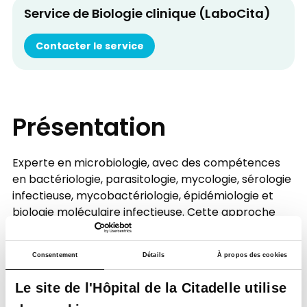
Service de Biologie clinique (LaboCita)
Contacter le service
Présentation
Experte en microbiologie, avec des compétences
en bactériologie, parasitologie, mycologie, sérologie
infectieuse, mycobactériologie, épidémiologie et
biologie moléculaire infectieuse. Cette approche
transversale permet une compréhension intégrée
des pathologies infectieuses présentées par les
Consentement
Détails
À propos des cookies
patient(e)s.
Le site de l'Hôpital de la Citadelle utilise