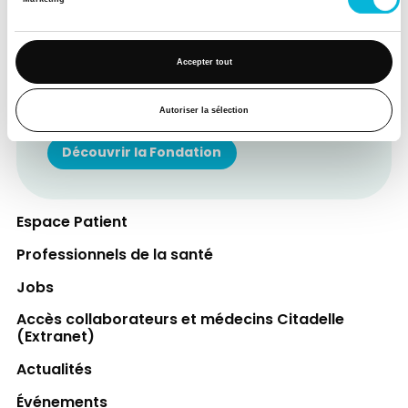
Soutenez notre Fondation
Votre don à la Fondation permet de
Accepter tout
financer des projets qui améliorent
directement le bien-être des patients et
Autoriser la sélection
leurs proches.
Découvrir la Fondation
Espace Patient
Professionnels de la santé
Jobs
Accès collaborateurs et médecins Citadelle
(Extranet)
Actualités
Événements