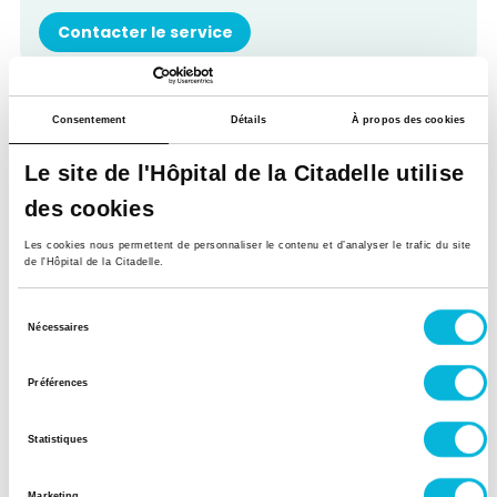
Contacter le service
Banque de lait belge
Consentement
Détails
À propos des cookies
Contacter le service
Le site de l'Hôpital de la Citadelle utilise
des cookies
Les cookies nous permettent de personnaliser le contenu et d’analyser le trafic du site
Retour à tous nos spécialistes
de l'Hôpital de la Citadelle.
Sélection
Nécessaires
du
consentement
Préférences
Statistiques
Marketing