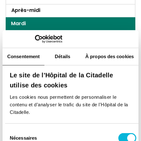
Après-midi
Mardi
Matin
Après-midi
Consentement
Détails
À propos des cookies
Mercredi
Le site de l'Hôpital de la Citadelle
Matin
utilise des cookies
Après-midi
Les cookies nous permettent de personnaliser le
Jeudi
contenu et d’analyser le trafic du site de l'Hôpital de la
Citadelle.
Matin
Après-midi
Sélection
Nécessaires
du