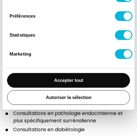
Vendredi
consentement
Matin
Préférences
Après-midi
Statistiques
Samedi
Matin
Marketing
Après-midi
Accepter tout
Présentation
Autoriser la sélection
Consultations en pathologie endocrinienne et
plus spécifiquement surrénalienne
Consultations en diabétologie