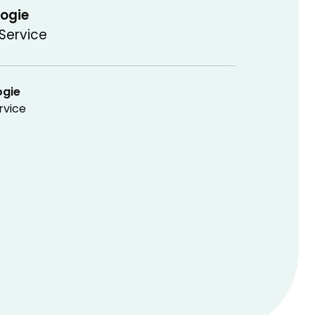
logie
Service
ogie
rvice