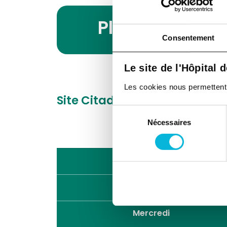
Planning des 
Consentement
Le site de l'Hôpital 
Les cookies nous permettent de
Site Citadelle
Boulevard du 
Sélection
Nécessaires
du
consentement
Lundi
Mardi
Mercredi