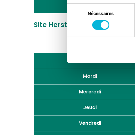
Samedi
Sélection
Nécessaires
du
consentement
Site Herstal
Rue du Grand Pu
Lundi
Mardi
Mercredi
Jeudi
Vendredi