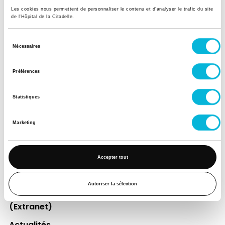
Les cookies nous permettent de personnaliser le contenu et d’analyser le trafic du site
de l'Hôpital de la Citadelle.
Soutenez notre Fondation
Sélection
Votre don à la Fondation permet de
Nécessaires
du
financer des projets qui améliorent
consentement
directement le bien-être des patients et
Préférences
leurs proches.
Statistiques
Découvrir la Fondation
Marketing
Espace Patient
Accepter tout
Professionnels de la santé
Jobs
Autoriser la sélection
Accès collaborateurs et médecins Citadelle
(Extranet)