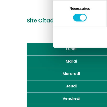
Sélection
Nécessaires
du
consentement
Site Citadelle
Boulevard du 
Lundi
Mardi
Mercredi
Jeudi
Vendredi