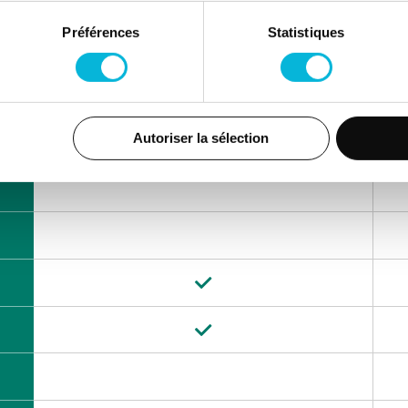
Préférences
Statistiques
12e de Ligne 1,
4000, Liège
Matin
Autoriser la sélection