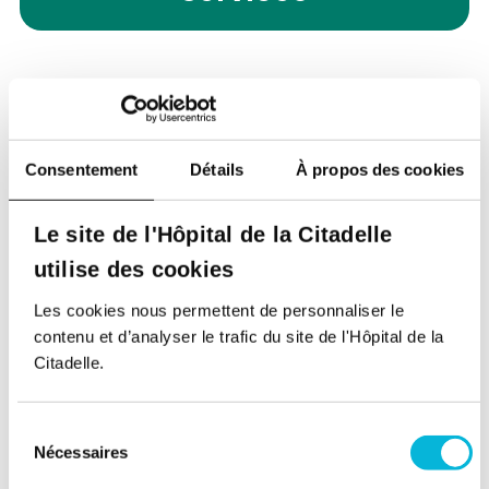
Service des Urgences
Contacter le service
Consentement
Détails
À propos des cookies
Le site de l'Hôpital de la Citadelle
utilise des cookies
Présentation
Les cookies nous permettent de personnaliser le
contenu et d’analyser le trafic du site de l'Hôpital de la
Anesthésiste - Urgentiste
Citadelle.
Médecin Chef de Service des Urgences et du
SMUR de la Citadelle
Sélection
Nécessaires
du
Retour à tous nos spécialistes
consentement