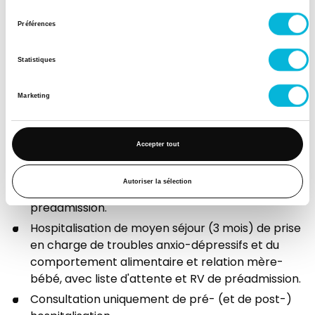
Samedi
consentement
Préférences
Matin
Après-midi
Statistiques
Marketing
Présentation
Accepter tout
Hospitalisation de court séjour (4 semaines) de
Autoriser la sélection
mise au point, avec liste d'attente et RV de
préadmission.
Hospitalisation de moyen séjour (3 mois) de prise
en charge de troubles anxio-dépressifs et du
comportement alimentaire et relation mère-
bébé, avec liste d'attente et RV de préadmission.
Consultation uniquement de pré- (et de post-)