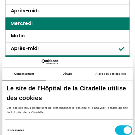
Après-midi
Mercredi
Matin
Après-midi
Jeudi
Matin
Consentement
Détails
À propos des cookies
Après-midi
Le site de l'Hôpital de la Citadelle utilise
des cookies
Vendredi
Les cookies nous permettent de personnaliser le contenu et d’analyser le trafic du site
Matin
de l'Hôpital de la Citadelle.
Après-midi
Sélection
Nécessaires
du