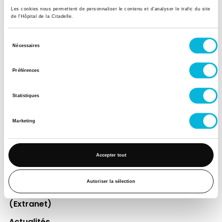
Les cookies nous permettent de personnaliser le contenu et d’analyser le trafic du site
de l'Hôpital de la Citadelle.
Soutenez notre Fondation
Sélection
Votre don à la Fondation permet de
Nécessaires
du
financer des projets qui améliorent
consentement
directement le bien-être des patients et
Préférences
leurs proches.
Statistiques
Découvrir la Fondation
Marketing
Espace Patient
Accepter tout
Professionnels de la santé
Jobs
Autoriser la sélection
Accès collaborateurs et médecins Citadelle
(Extranet)