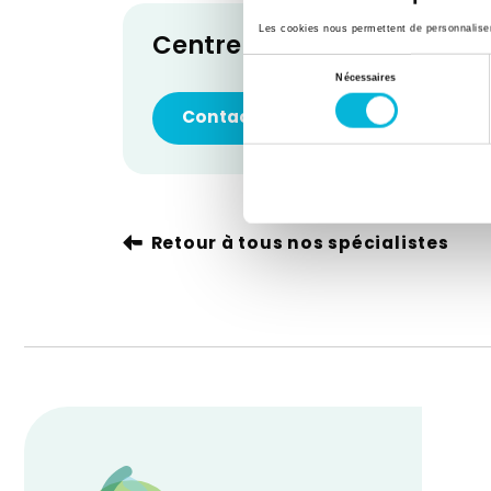
Les cookies nous permettent de personnaliser l
Centre de l'Anticoagulati
Sélection
Nécessaires
du
Contacter le service
consentement
Retour à tous nos spécialistes