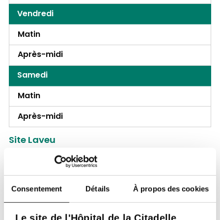
Vendredi
Matin
Après-midi
Samedi
Matin
Après-midi
Site Laveu
Rue des Wallons 72,
4000, Liège
Lundi
Consentement
Détails
À propos des cookies
Matin
Le site de l'Hôpital de la Citadelle