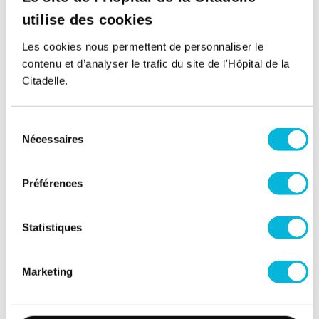
Après-midi
utilise des cookies
Mardi
Les cookies nous permettent de personnaliser le
Matin
contenu et d’analyser le trafic du site de l'Hôpital de la
Citadelle.
Après-midi
Mercredi
Sélection
Nécessaires
du
Matin
consentement
Après-midi
Préférences
Jeudi
Statistiques
Matin
Après-midi
Marketing
Vendredi