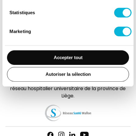
Accès collaborateurs et médecins Citadelle
(Extranet)
Statistiques
Actualités
Événements
Marketing
Contact
Presse
Accepter tout
FAQ
Autoriser la sélection
L’hôpital de la Citadelle est membre d'
Elipse
, le
réseau hospitalier universitaire de la province de
Liège.