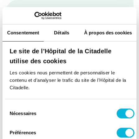
Consentement
Détails
À propos des cookies
Soutenez notre Fondation
Votre don à la Fondation permet de
Le site de l'Hôpital de la Citadelle
financer des projets qui améliorent
utilise des cookies
directement le bien-être des patients et
leurs proches.
Les cookies nous permettent de personnaliser le
contenu et d’analyser le trafic du site de l'Hôpital de la
Découvrir la Fondation
Citadelle.
Espace Patient
Sélection
Nécessaires
du
Professionnels de la santé
consentement
Jobs
Préférences