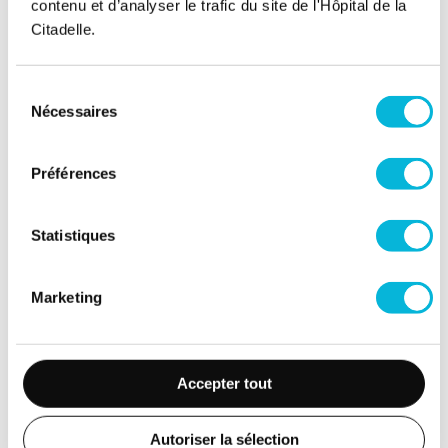
contenu et d’analyser le trafic du site de l'Hôpital de la
Citadelle.
Soutenez notre Fondation
Sélection
Votre don à la Fondation permet de
Nécessaires
du
financer des projets qui améliorent
consentement
directement le bien-être des patients et
leurs proches.
Préférences
Découvrir la Fondation
Statistiques
Espace Patient
Marketing
Professionnels de la santé
Jobs
Accepter tout
Accès collaborateurs et médecins Citadelle
(Extranet)
Autoriser la sélection