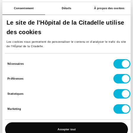
Consentement
Détails
À propos des cookies
Retour à tous nos spécialistes
Le site de l'Hôpital de la Citadelle utilise
des cookies
Les cookies nous permettent de personnaliser le contenu et d’analyser le trafic du site
de l'Hôpital de la Citadelle.
Sélection
Nécessaires
du
consentement
Préférences
Soutenez notre Fondation
Statistiques
Votre don à la Fondation permet de
financer des projets qui améliorent
Marketing
directement le bien-être des patients et
leurs proches.
Accepter tout