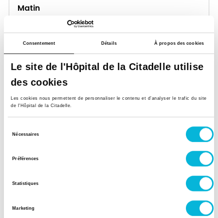
Matin
Après-midi
Consentement
Détails
À propos des cookies
Samedi
Le site de l'Hôpital de la Citadelle utilise
Matin
des cookies
Après-midi
Les cookies nous permettent de personnaliser le contenu et d’analyser le trafic du site
de l'Hôpital de la Citadelle.
Site Herstal
Rue du Grand Puits 47,
4040, Herstal
Sélection
Nécessaires
du
Lundi
consentement
Préférences
Matin
Statistiques
Après-midi
Marketing
Mardi