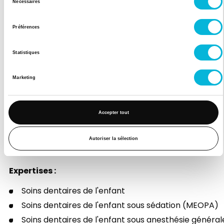
Nécessaires
Matin
du
consentement
Après-midi
Préférences
Samedi
Statistiques
Matin
Marketing
Après-midi
Accepter tout
Présentation
Autoriser la sélection
Expertises :
Soins dentaires de l'enfant
Soins dentaires de l'enfant sous sédation (MEOPA)
Soins dentaires de l'enfant sous anesthésie général