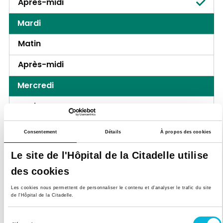
Après-midi
Mardi
Matin
Après-midi
Mercredi
Matin
Après-midi
Consentement
Détails
À propos des cookies
Jeudi
Le site de l'Hôpital de la Citadelle utilise
Matin
des cookies
Après-midi
Les cookies nous permettent de personnaliser le contenu et d’analyser le trafic du site
de l'Hôpital de la Citadelle.
Vendredi
Sélection