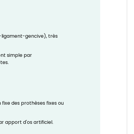
s-ligament-gencive), très
ent simple par
stes.
n fixe des prothèses fixes ou
 apport d'os artificiel.