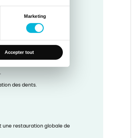
se en place harmonieuse des
Marketing
dre aux préoccupations
Accepter tout
.
ation des dents.
 une restauration globale de