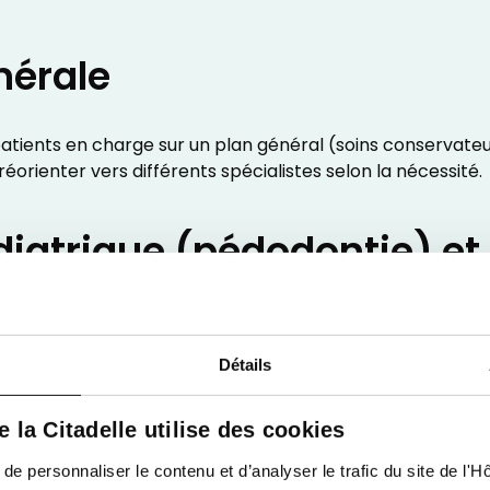
nérale
patients en charge sur un plan général (soins conservateu
réorienter vers différents spécialistes selon la nécessité.
diatrique (pédodontie) et
aires s'occupent de la prise en charge des enfants.
és dans les soins aux enfants jusqu’à 12 ans. Ils ont une 
Détails
t de les rassurer et de limiter leur « peur du dentiste »
de la Citadelle utilise des cookies
 au protoxyde d'azote) permet dans bien des cas d'éviter l
le.
 personnaliser le contenu et d’analyser le trafic du site de l'Hôp