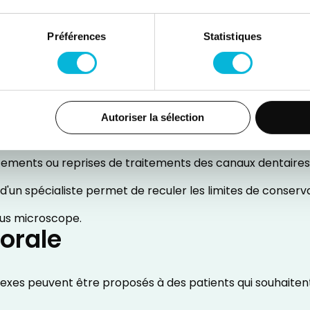
issance osseuse (orthopédie dento-faciale) et gère la mi
tie).
Préférences
Statistiques
ée en importance de l'orthodontie adulte qui peut répon
 certains patients.
Autoriser la sélection
itements ou reprises de traitements des canaux dentaires
 d'un spécialiste permet de reculer les limites de conserv
ous microscope.
 orale
xes peuvent être proposés à des patients qui souhaitent