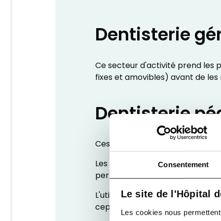
Dentisterie gé
Ce secteur d'activité prend les 
fixes et amovibles) avant de les 
Dentisterie pé
Ces deux disciplines complément
Les pédodontistes sont spécialis
Consentement
performante de l'enfant permettan
Le site de l'Hôpital 
L'utilisation du MEOPA (sédation
cependant parfois incontournab
Les cookies nous permettent de