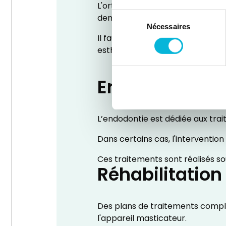
L'orthodontiste surveille la cro
Sélection
dents sur les arcades (orthodon
Nécessaires
du
Il faut cependant noter la mont
consentement
esthétiques ou fonctionnelles de
Endodontie
L’endodontie est dédiée aux tra
Dans certains cas, l'intervention
Ces traitements sont réalisés s
Réhabilitation
Des plans de traitements comple
l'appareil masticateur.