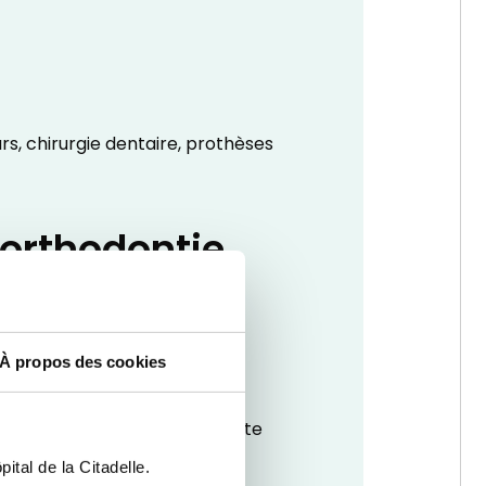
rs, chirurgie dentaire, prothèses
 orthodontie
approche particulièrement
À propos des cookies
.
'anesthésie générale, qui reste
ital de la Citadelle.