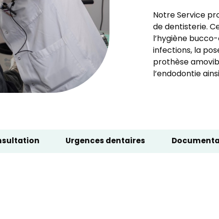
Notre Service pr
de dentisterie. C
l’hygiène bucco-d
infections, la po
prothèse amovible
l’endodontie ains
sultation
Urgences dentaires
Documenta