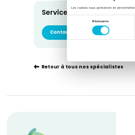
Les cookies nous permettent de personnaliser l
Service de Dentisterie
Sélection
Nécessaires
du
Contacter le service
consentement
Retour à tous nos spécialistes