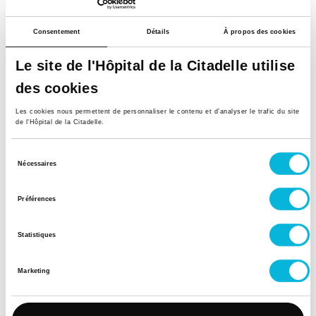
Mercredi
Consentement
Détails
À propos des cookies
Matin
Le site de l'Hôpital de la Citadelle utilise
Après-midi
des cookies
Jeudi
Les cookies nous permettent de personnaliser le contenu et d’analyser le trafic du site
de l'Hôpital de la Citadelle.
Matin
Sélection
Après-midi
Nécessaires
du
consentement
Vendredi
Préférences
Matin
Statistiques
Après-midi
Marketing
Samedi
Matin