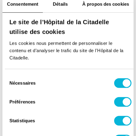
Consentement
Détails
À propos des cookies
Service d'Imagerie médicale
Contacter le service
Le site de l'Hôpital de la Citadelle
utilise des cookies
Les cookies nous permettent de personnaliser le
Retour à tous nos spécialistes
contenu et d’analyser le trafic du site de l'Hôpital de la
Citadelle.
Sélection
Nécessaires
du
consentement
Préférences
Soutenez notre Fondation
Statistiques
Votre don à la Fondation permet de
financer des projets qui améliorent